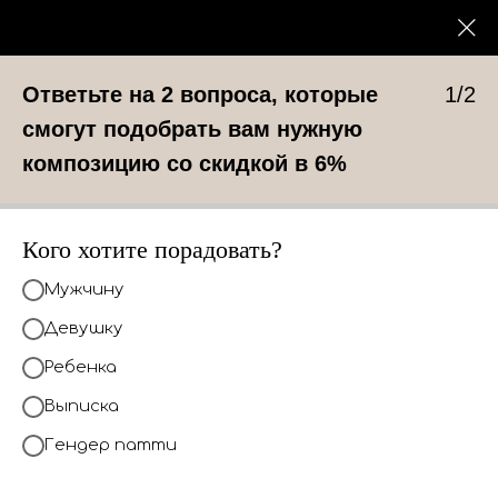
Каталог
0
У нас вы найдете композиции шаров
Ответьте на 2 вопроса, которые
1/2
под любое событие
смогут подобрать вам нужную
КАТАЛОГ
композицию со скидкой в 6%
Кого хотите порадовать?
Мужчину
Девушку
Ребенка
Выписка
Гендер патти