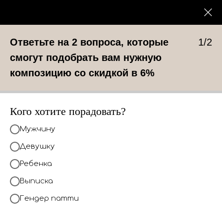
Каталог
0
Наборы до 3000
Ответьте на 2 вопроса, которые
1/2
смогут подобрать вам нужную
композицию со скидкой в 6%
У нас вы найдете композиции шаров
под любое событие
Кого хотите порадовать?
КАТАЛОГ
Мужчину
Девушку
Ребенка
Выписка
Гендер патти