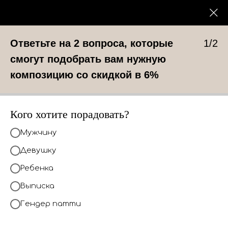
Каталог
0
Шары на 1 сентября
Ответьте на 2 вопроса, которые
1/2
смогут подобрать вам нужную
композицию со скидкой в 6%
У нас вы найдете композиции шаров
под любое событие
Кого хотите порадовать?
КАТАЛОГ
Мужчину
Девушку
Ребенка
Выписка
Гендер патти