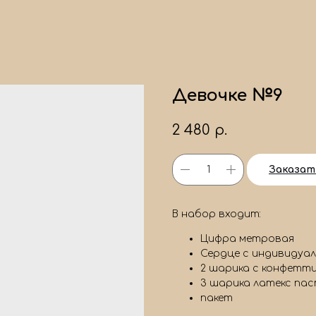
Девочке №9
2 480
р.
Заказат
В набор входит:
Цифра метровая
Сердце с индивидуа
2 шарика с конфетт
3 шарика латекс пас
пакет