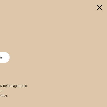
ь
льной надписью
и
тель