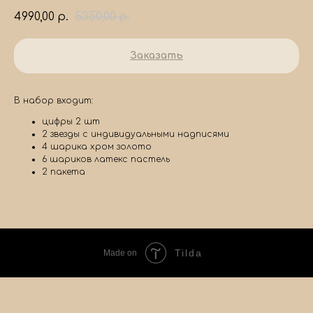
4990,00
5350,00
р.
р.
Заказать
В набор входит:
цифры 2 шт
2 звезды с индивидуальными надписями
4 шарика хром золото
6 шариков латекс пастель
2 пакета
Tilda
Made on