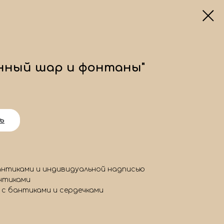
нный шар и фонтаны"
ь
антиками и индивидуальной надписью
антиками
 с бантиками и сердечками