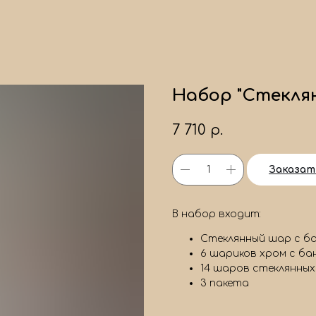
Набор "Стекля
7 710
р.
Заказат
В набор входит:
Стеклянный шар с б
6 шариков хром с б
14 шаров стеклянных
3 пакета