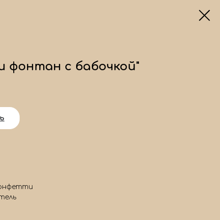
и фонтан с бабочкой"
ь
конфетти
тель