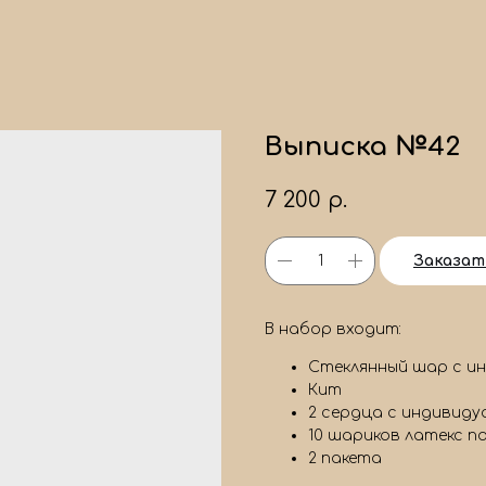
Выписка №42
7 200
р.
Заказат
В набор входит:
Стеклянный шар с и
Кит
2 сердца с индивиду
10 шариков латекс п
2 пакета