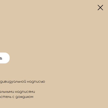
ь
ндивидуальной надписью
альными надписями
астель с дождиком