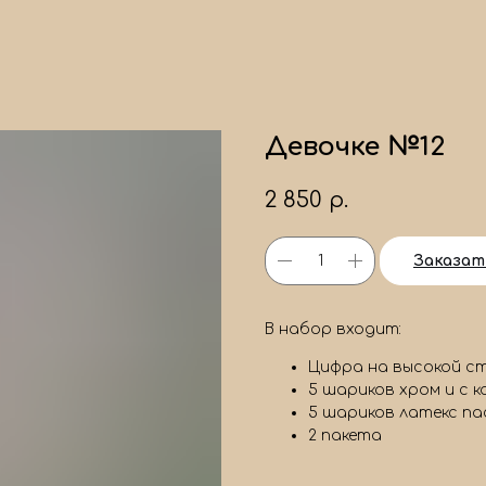
Девочке №12
2 850
р.
Заказат
В набор входит:
Цифра на высокой с
5 шариков хром и с 
5 шариков латекс па
2 пакета