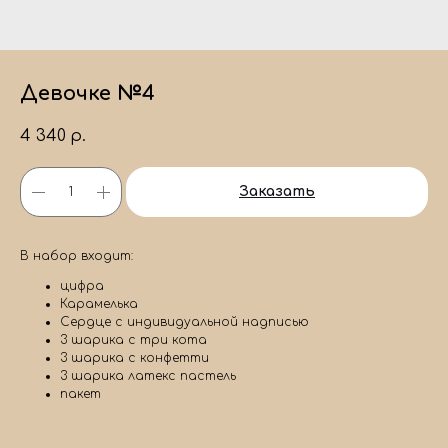
Девочке №4
4 340
р.
Заказать
В набор входит:
цифра
Карамелька
Сердце с индивидуальной надписью
3 шарика с три кота
3 шарика с конфетти
3 шарика латекс пастель
пакет