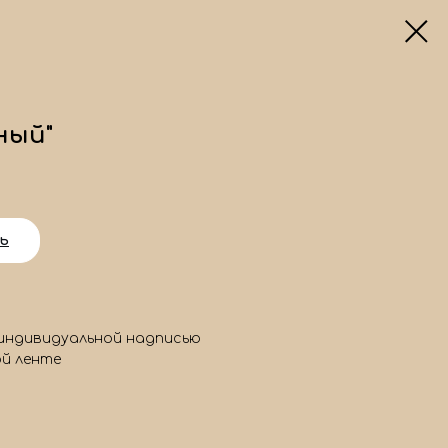
ный"
ь
 индивидуальной надписью
ой ленте