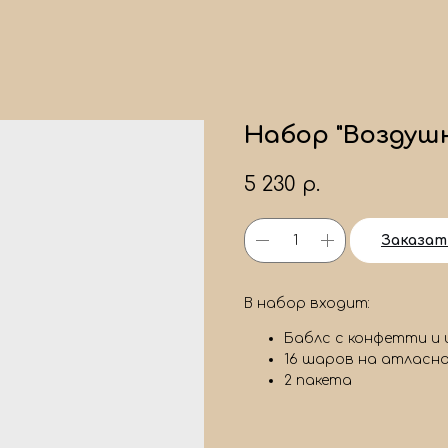
Набор "Воздуш
5 230
р.
Заказат
В набор входит:
Баблс с конфетти и
16 шаров на атласн
2 пакета