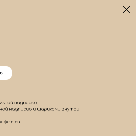
ь
альной надписью
ьной надписью и шариками внутри
конфетти