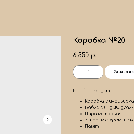
Коробка №20
6 550
р.
Заказат
В набор входит:
Коробка с индивиду
Баблс с индивидуал
Цира метровая
7 шариков хром и с 
Пакет