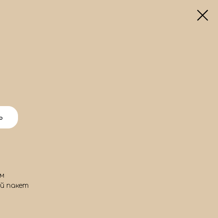
ь
ом
й пакет