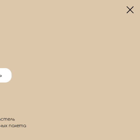
ь
астель
ных пакета