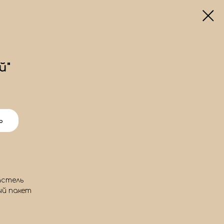
й"
ь
астель
й пакет