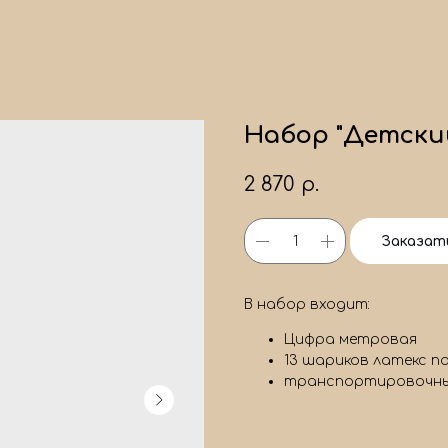
Набор "Детски
2 870
р.
Заказат
В набор входит:
Цифра метровая
13 шариков латекс п
транспортировочны