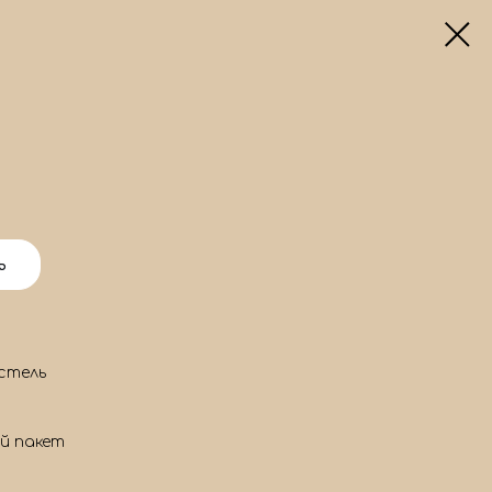
ь
стель
й пакет