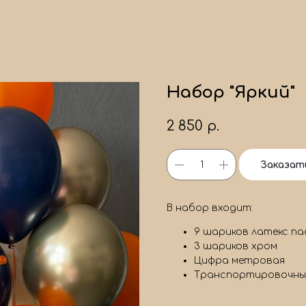
Набор "Яркий"
2 850
р.
Заказат
В набор входит:
9 шариков латекс па
3 шариков хром
Цифра метровая
Транспортировочны