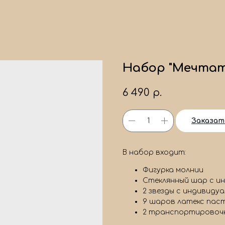
Набор "Мечта
6 490
р.
Заказат
В набор входит:
Фигурка молнии
Стеклянный шар с и
2 звезды с индивиду
9 шаров латекс пас
2 транспортировоч