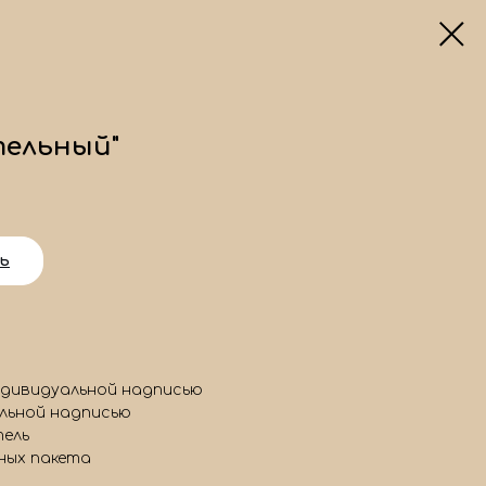
тельный"
ь
ндивидуальной надписью
альной надписью
тель
ных пакета